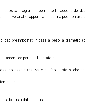
 apposito programma permette la raccolta dei dati
r successive analisi, oppure la macchina può non avere
 di dati pre-impostati in base al peso, al diametro ed
accertamenti da parte dell'operatore.
 possono essere analizzate particolari statistiche per
 stampante.
lla bobina i dati di analisi.